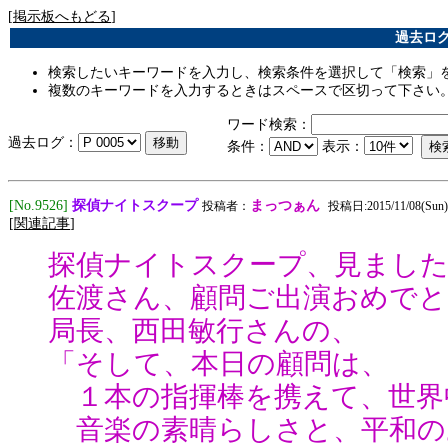
[
掲示板へもどる
]
過去ログ [
検索したいキーワードを入力し、検索条件を選択して「検索」
複数のキーワードを入力するときはスペースで区切って下さい
ワード検索：
過去ログ：
条件：
表示：
探偵ナイトスクープ
[No.9526]
まっつぁん
投稿者：
投稿日:2015/11/08(Sun) 
[
関連記事
]
探偵ナイトスクープ、見まし
佐渡さん、顧問ご出演おめで
局長、西田敏行さんの、
「そして、本日の顧問は、
１本の指揮棒を携えて、世界
音楽の素晴らしさと、平和の