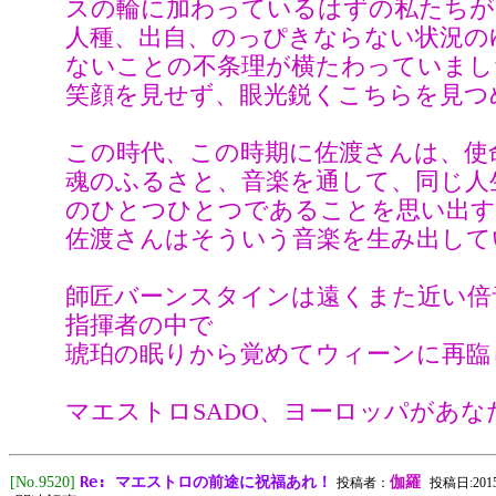
スの輪に加わっているはずの私たちが
人種、出自、のっぴきならない状況の
ないことの不条理が横たわっていまし
笑顔を見せず、眼光鋭くこちらを見つ
この時代、この時期に佐渡さんは、使
魂のふるさと、音楽を通して、同じ人
のひとつひとつであることを思い出
佐渡さんはそういう音楽を生み出して
師匠バーンスタインは遠くまた近い倍
指揮者の中で
琥珀の眠りから覚めてウィーンに再臨
マエストロSADO、ヨーロッパがあ
Re: マエストロの前途に祝福あれ！
[No.9520]
伽羅
投稿者：
投稿日:2015/1