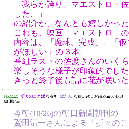
我らが誇り、マエストロ・佐
した。」
の紹介が、なんとも嬉しかっ
これも、映画「マエストロ」
内容は、「魔球、完成」、「仮
がほしい」の３本。
番組ラストの佐渡さんのいく
楽しそうな様子が印象的でした
きっと終了後も話に花が咲い
折々のことば
[No.9525]
ぼたん
投稿者：
投稿日:2015/10/26(Mon) 08:40:58
[
関連記事
]
今朝(10/26)の朝日新聞朝刊の
鷲田清一さんによる「折々の