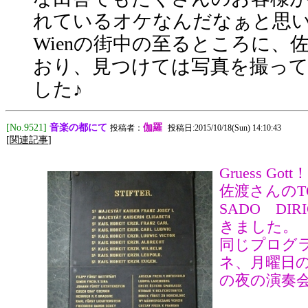
れているオケなんだなぁと思
Wienの街中の至るところに
おり、見つけては写真を撮っ
した♪
音楽の都にて
[No.9521]
伽羅
投稿者：
投稿日:2015/10/18(Sun) 14:10:43
[
関連記事
]
Gruess Gott
佐渡さんのTO
SADO DIR
きました。
同じプログ
ネ、月曜日
の夜の演奏