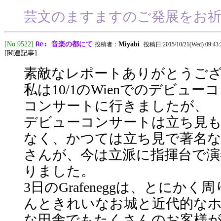
芸文のますますのご発展をお
Re: 音楽の都にて
[No.9522]
Miyabi
投稿者：
投稿日:2015/10/21(Wed) 09:43:
[
関連記事
]
素敵なレポートありがとうござ
私は10/1のWienでのデビューコ
コンサートに行きましたが、
デビューコンサートは立ち見
なく、かつては立ち見で著名な
さんが、今は立派に指揮台で演
りました。
3日のGrafeneggは、とに
んときれいなお城と近代的なホ
な田舎でもたくさんのお客様