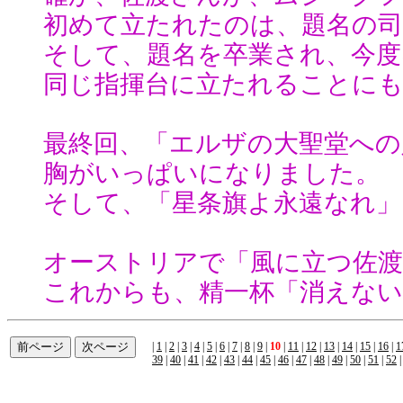
初めて立たれたのは、題名の司
そして、題名を卒業され、今度
同じ指揮台に立たれることにも
最終回、「エルザの大聖堂への
胸がいっぱいになりました。
そして、「星条旗よ永遠なれ」
オーストリアで「風に立つ佐
これからも、精一杯「消えな
|
1
|
2
|
3
|
4
|
5
|
6
|
7
|
8
|
9
|
10
|
11
|
12
|
13
|
14
|
15
|
16
|
1
39
|
40
|
41
|
42
|
43
|
44
|
45
|
46
|
47
|
48
|
49
|
50
|
51
|
52