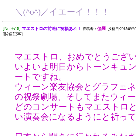
＼(^o^)／イエーイ！！！
マエストロの前途に祝福あれ！
[No.9518]
伽羅
投稿者：
投稿日:2015/09/30(
[
関連記事
]
マエストロ、おめでとうござ
いよいよ明日からトーンキュ
ートですね。
ウィーン楽友協会とグラフェ
の祝祭劇場、そしてまたウィ
どのコンサートもマエストロ
い演奏会になるようにと祈っ