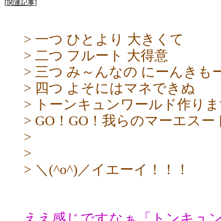
[
関連記事
]
> 一つ ひとより 大きくて
> 二つ フルート 大得意
> 三つ み～んなの にーんきも
> 四つ よそにはマネできぬ
> トーンキュンワールド作りま
> GO！GO！我らのマーエスー
>
>
> ＼(^o^)／イエーイ！！！
ええ感じですなぁ「トンキュ