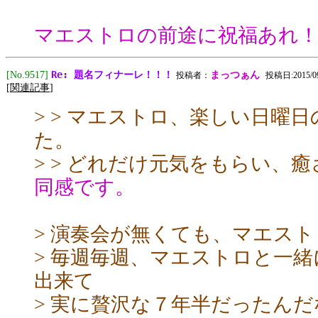
マエストロの前途に祝福あれ
Re: 題名フィナーレ！！！
[No.9517]
まっつぁん
投稿者：
投稿日:2015/09/
[
関連記事
]
> > マエストロ、楽しい日曜
た。
> > どれだけ元気をもらい、
同感です。
> 演奏会が無くても、マエス
> 毎週毎週、マエストロと一
出来て
> 実に贅沢な７年半だったん