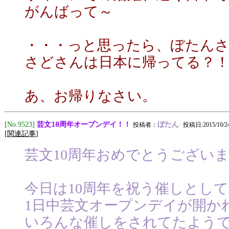
がんばって～
・・・っと思ったら、ぼたん
さどさんは日本に帰ってる？
あ、お帰りなさい。
芸文10周年オープンデイ！！
[No.9523]
ぼたん
投稿者：
投稿日:2015/10/24(
[
関連記事
]
芸文10周年おめでとうござい
今日は10周年を祝う催しとして
1日中芸文オープンデイが開か
いろんな催しをされてたよう