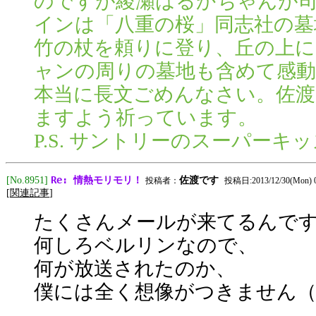
のですが綾瀬はるかちゃんが
インは「八重の桜」同志社の墓
竹の杖を頼りに登り、丘の上
ャンの周りの墓地も含めて感
本当に長文ごめんなさい。佐渡
ますよう祈っています。
P.S. サントリーのスーパー
Re: 情熱モリモリ！
[No.8951]
佐渡です
投稿者：
投稿日:2013/12/30(Mon) 0
[
関連記事
]
たくさんメールが来てるんで
何しろベルリンなので、
何が放送されたのか、
僕には全く想像がつきません（