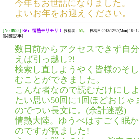
今年もお世話になりました。
よいお年をお迎えください。
Re: 情熱モリモリ！
[No.8952]
M。
投稿者：
投稿日:2013/12/30(Mon) 18:41:
[
関連記事
]
数日前からアクセスできず自分
えば引っ越し?!
検索し直しようやく皆様のそ
むことができました。
こんな者なので読むだけにし
たい思い50回に1回ほどおじ
のでつい長文に。(余計迷惑)
情熱大陸。ゆうべはすごく眠
のですが観ました!