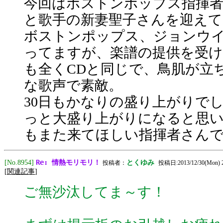
今回はボストンポップス指揮
と歌手の新妻聖子さんを迎え
ボストンポップス、ジョンウイ
ってますが、楽譜の提供を受
も全くCDと同じで、鳥肌が立
な歌声で素敵。
30日もかなりの盛り上がりで
っと大盛り上がりになると思
もまた来てほしい指揮者さん
Re: 情熱モリモリ！
[No.8954]
とくゆみ
投稿者：
投稿日:2013/12/30(Mon) 2
[
関連記事
]
ご無沙汰してま～す！