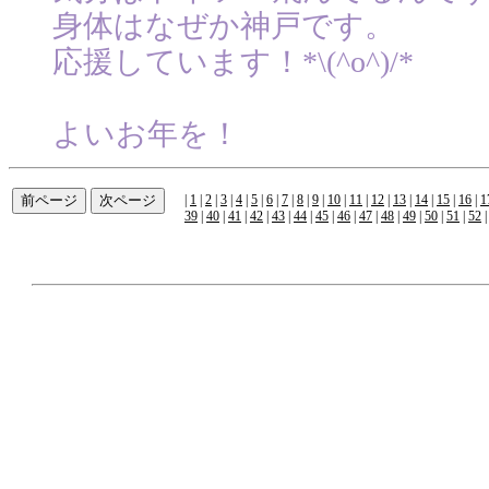
身体はなぜか神戸です。
応援しています！*\(^o^)/*
よいお年を！
|
1
|
2
|
3
|
4
|
5
|
6
|
7
|
8
|
9
|
10
|
11
|
12
|
13
|
14
|
15
|
16
|
1
39
|
40
|
41
|
42
|
43
|
44
|
45
|
46
|
47
|
48
|
49
|
50
|
51
|
52