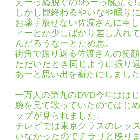
えーっぬ脱ぐの!わーっ腕立て
しかし観終わるやいなや眠り
お薬手放せない佐渡さんに申
ィーとか少しばかり差し入れ
んだろうなーとため息。
街角で振り返る佐渡さんの笑
ただいたとき同じように振り
あーと思い出を新たにしまし
一万人の第九のDVD今年はは
腕を見て歌っていたのではじ
ップが見られました。
テレビでは東京クラスのレッ
いなかったのでチラリと映り