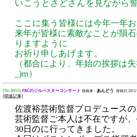
いこうとさどさんを見ながら
ここに集う皆様には今年一年お
来年が皆様に素敵なことが隕
りますように
お祈り申しあげます。
（都合により、年始の挨拶は失
_)m）
PACのジルベスターコンサート
[No.8955]
あんどう
投稿者：
投稿日:2013/12
[
関連記事
]
佐渡裕芸術監督プロデュースの
芸術監督ご本人は不在ですが、今
30日のに行ってきました。