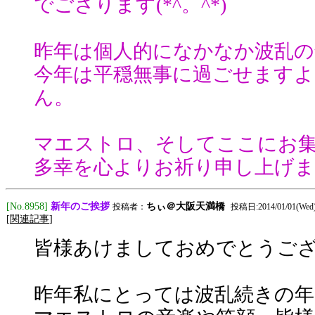
でござります(*^。^*)
昨年は個人的になかなか波乱
今年は平穏無事に過ごせます
ん。
マエストロ、そしてここにお
多幸を心よりお祈り申し上げます<
新年のご挨拶
[No.8958]
ちぃ＠大阪天満橋
投稿者：
投稿日:2014/01/01(Wed) 
[
関連記事
]
皆様あけましておめでとうご
昨年私にとっては波乱続きの