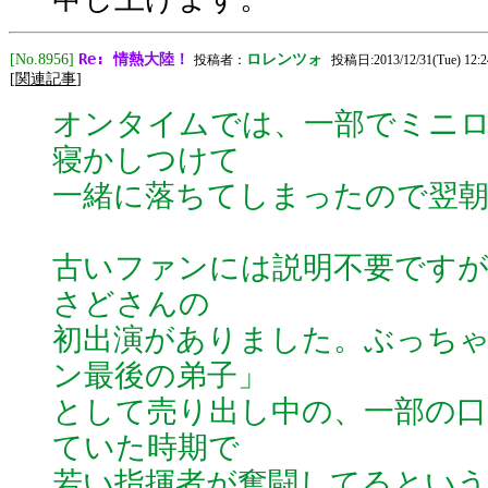
Re: 情熱大陸！
[No.8956]
ロレンツォ
投稿者：
投稿日:2013/12/31(Tue) 12:2
[
関連記事
]
オンタイムでは、一部でミニ
寝かしつけて
一緒に落ちてしまったので翌
古いファンには説明不要ですが、
さどさんの
初出演がありました。ぶっち
ン最後の弟子」
として売り出し中の、一部の口
ていた時期で
若い指揮者が奮闘してるとい