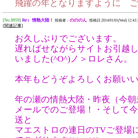
飛躍の年となりますように 
Re: 情熱大陸！
[No.8959]
のののん
投稿者：
投稿日:2014/01/01(Wed) 12:43:
[
関連記事
]
お久しぶりでございます。
遅ればせながらサイトお引越
いました(^O^)ノ＞ロレさん。
本年もどうぞよろしくお願いいたし
年の瀬の情熱大陸・昨夜（今朝未
メールでのご登場！・そして今日も
送と
マエストロの連日のTVご登場