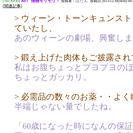
Re: 情熱モリモリ！
[No.8950]
ぼたん
投稿者：
投稿日:2013/12/30(Mon) 00:
[
関連記事
]
> ウィーン・トーンキュンス
ていたし、
あのウィーンの劇場、興奮し
> 鍛え上げた肉体もご披露さ
私はお腹ちょっとプヨプヨの
ちょっとガッカリ。
> 必需品の数々のお薬・・よ
半端じゃない量でしたね。
「60歳になった時になんの保