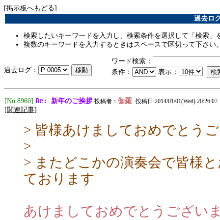
[
掲示板へもどる
]
過去ログ [
検索したいキーワードを入力し、検索条件を選択して「検索」
複数のキーワードを入力するときはスペースで区切って下さい
ワード検索：
過去ログ：
条件：
表示：
Re: 新年のご挨拶
[No.8960]
伽羅
投稿者：
投稿日:2014/01/01(Wed) 20:26:07
[
関連記事
]
> 皆様あけましておめでとう
>
> またどこかの演奏会で皆様
ております
あけましておめでとうござい