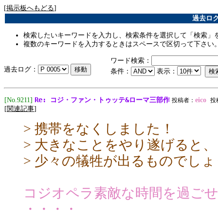
[
掲示板へもどる
]
過去ログ [
検索したいキーワードを入力し、検索条件を選択して「検索」
複数のキーワードを入力するときはスペースで区切って下さい
ワード検索：
過去ログ：
条件：
表示：
Re: コジ・ファン・トゥッテ&ローマ三部作
[No.9211]
eico
投稿者：
投稿
[
関連記事
]
> 携帯をなくしました！
> 大きなことをやり遂げると、
> 少々の犠牲が出るものでし
コジオペラ素敵な時間を過ご
・・・・