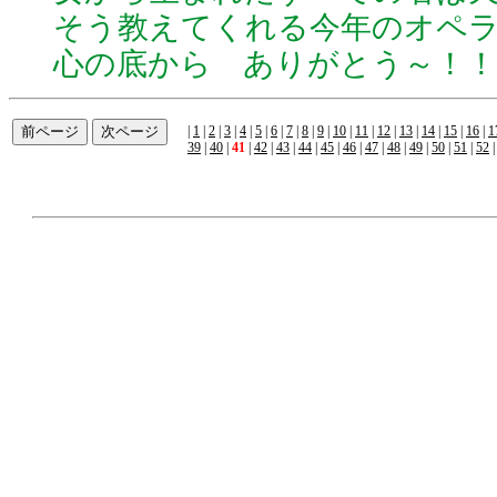
そう教えてくれる今年のオペ
心の底から ありがとう～！！
|
1
|
2
|
3
|
4
|
5
|
6
|
7
|
8
|
9
|
10
|
11
|
12
|
13
|
14
|
15
|
16
|
1
39
|
40
|
41
|
42
|
43
|
44
|
45
|
46
|
47
|
48
|
49
|
50
|
51
|
52