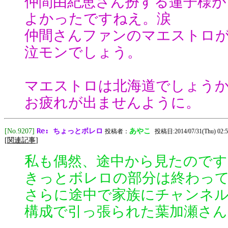
仲間由紀恵さん扮する蓮子様が
よかったですねえ。涙
仲間さんファンのマエストロ
泣モンでしょう。
マエストロは北海道でしょう
お疲れが出ませんように。
Re: ちょっとボレロ
[No.9207]
あやこ
投稿者：
投稿日:2014/07/31(Thu) 02:5
[
関連記事
]
私も偶然、途中から見たのです
きっとボレロの部分は終わっ
さらに途中で家族にチャンネ
構成で引っ張られた葉加瀬さんの