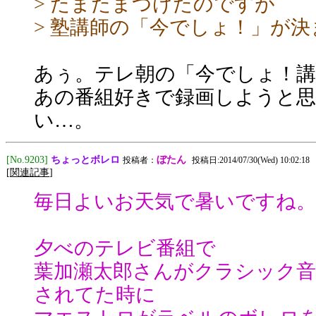
> たまたまつけたのですが
> 塾講師の「今でしょ！」が
あぅ。テレ朝の「今でしょ！講
あの番組好きで録画しようと
い…。
ちょっとボレロ
[No.9203]
ぼたん
投稿者：
投稿日:2014/07/30(Wed) 10:02:18
[
関連記事
]
毎日よいお天気で暑いですね。
夕べのテレビ番組で
葉加瀬太郎さんがクラシック音
されてた時に