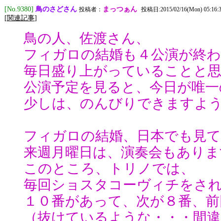
鳥のさどさん
[No.9380]
まっつぁん
投稿者：
投稿日:2015/02/16(Mon) 05:16:
[
関連記事
]
鳥の人、佐渡さん、
フィガロの結婚も４公演が終
毎日盛り上がっていることと
公演予定を見ると、今日が唯一
少しは、のんびりできますよ
フィガロの結婚、日本でも見
来週月曜日は、演奏会もありま
このところ、トリノでは、
毎回ショスタコーヴィチをさ
１０番があって、次が８番、前
（抜けているような・・・間