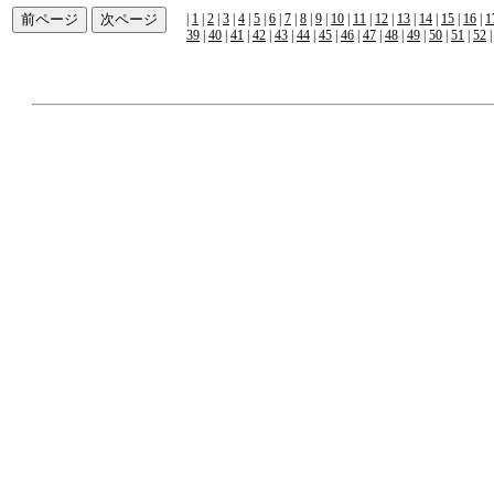
|
1
|
2
|
3
|
4
|
5
|
6
|
7
|
8
|
9
|
10
|
11
|
12
|
13
|
14
|
15
|
16
|
1
39
|
40
|
41
|
42
|
43
|
44
|
45
|
46
|
47
|
48
|
49
|
50
|
51
|
52