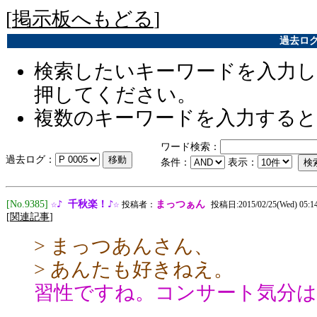
[
掲示板へもどる
]
過去ログ [
検索したいキーワードを入力し
押してください。
複数のキーワードを入力する
ワード検索：
過去ログ：
条件：
表示：
☆♪ 千秋楽！♪☆
[No.9385]
まっつぁん
投稿者：
投稿日:2015/02/25(Wed) 05:14
[
関連記事
]
> まっつあんさん、
> あんたも好きねえ。
習性ですね。コンサート気分は