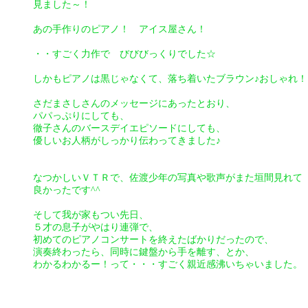
見ました～！
あの手作りのピアノ！ アイス屋さん！
・・すごく力作で びびびっくりでした☆
しかもピアノは黒じゃなくて、落ち着いたブラウン♪おしゃれ！
さだまさしさんのメッセージにあったとおり、
パパっぷりにしても、
徹子さんのバースデイエピソードにしても、
優しいお人柄がしっかり伝わってきました♪
なつかしいＶＴＲで、佐渡少年の写真や歌声がまた垣間見れて
良かったです^^
そして我が家もつい先日、
５才の息子がやはり連弾で、
初めてのピアノコンサートを終えたばかりだったので、
演奏終わったら、同時に鍵盤から手を離す、とか、
わかるわかるー！って・・・すごく親近感沸いちゃいました。