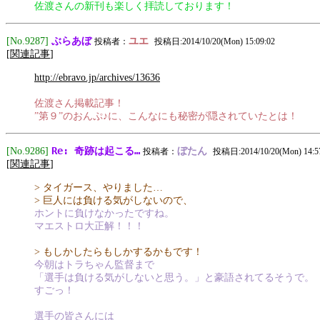
佐渡さんの新刊も楽しく拝読しております！
ぶらあぼ
[No.9287]
ユエ
投稿者：
投稿日:2014/10/20(Mon) 15:09:02
[
関連記事
]
http://ebravo.jp/archives/13636
佐渡さん掲載記事！
”第９”のおんぷ♪に、こんなにも秘密が隠されていたとは！
Re: 奇跡は起こる…
[No.9286]
ぼたん
投稿者：
投稿日:2014/10/20(Mon) 14:5
[
関連記事
]
> タイガース、やりました…
> 巨人には負ける気がしないので、
ホントに負けなかったですね。
マエストロ大正解！！！
> もしかしたらもしかするかもです！
今朝はトラちゃん監督まで
「選手は負ける気がしないと思う。」と豪語されてるそうで。
すごっ！
選手の皆さんには