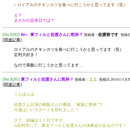
> ロイアルのチキンカツを食べに行こうかと思ってます（笑）
え？
まさかの定休日では？
Re: 東フィルと佐渡さんに乾杯？
[No.9292]
佐渡裕です
投稿者：
投稿日:2
[
関連記事
]
ロイアルのチキンカツを食べに行こうかと思ってます（笑）
足利大好き！
なので昼飯に行こうかと思ってます…
東フィルと佐渡さんに乾杯？
[No.9291]
ユエ
投稿者：
投稿日:2014/11/13(Th
[
関連記事
]
こんばんは。
佐渡さん出演の鶴瓶さんの番組、”家族に乾杯”で
今週はいいスタートを切れました！
さて、続編は１７日ですが、
in足利市にて、東京フィルと佐渡さんの演奏会があるのです！