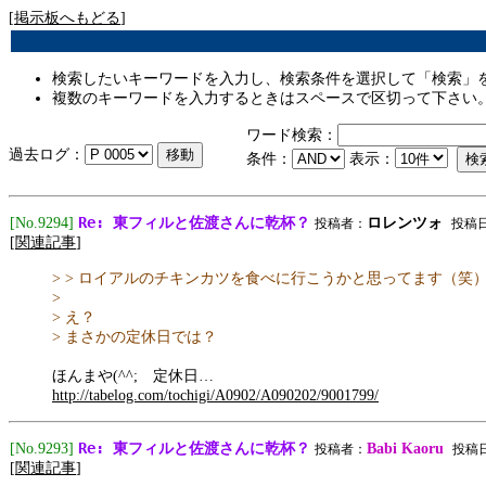
[
掲示板へもどる
]
検索したいキーワードを入力し、検索条件を選択して「検索」
複数のキーワードを入力するときはスペースで区切って下さい
ワード検索：
過去ログ：
条件：
表示：
Re: 東フィルと佐渡さんに乾杯？
[No.9294]
ロレンツォ
投稿者：
投稿日:2
[
関連記事
]
> > ロイアルのチキンカツを食べに行こうかと思ってます（笑
>
> え？
> まさかの定休日では？
ほんまや(^^; 定休日…
http://tabelog.com/tochigi/A0902/A090202/9001799/
Re: 東フィルと佐渡さんに乾杯？
[No.9293]
Babi Kaoru
投稿者：
投稿日:2
[
関連記事
]