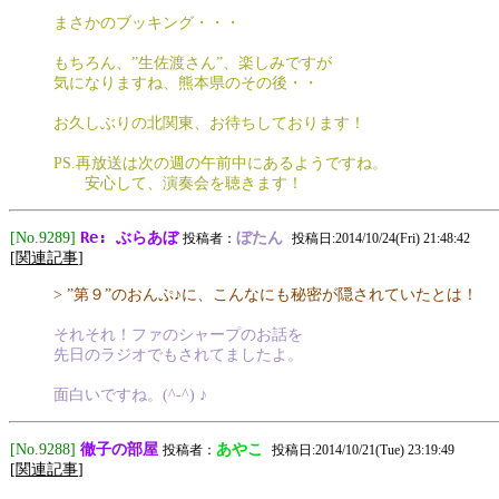
まさかのブッキング・・・
もちろん、”生佐渡さん”、楽しみですが
気になりますね、熊本県のその後・・
お久しぶりの北関東、お待ちしております！
PS.再放送は次の週の午前中にあるようですね。
安心して、演奏会を聴きます！
Re: ぶらあぼ
[No.9289]
ぼたん
投稿者：
投稿日:2014/10/24(Fri) 21:48:42
[
関連記事
]
> ”第９”のおんぷ♪に、こんなにも秘密が隠されていたとは！
それそれ！ファのシャープのお話を
先日のラジオでもされてましたよ。
面白いですね。(^-^) ♪
徹子の部屋
[No.9288]
あやこ
投稿者：
投稿日:2014/10/21(Tue) 23:19:49
[
関連記事
]