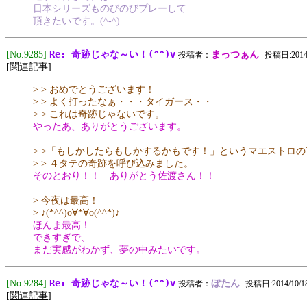
日本シリーズものびのびプレーして
頂きたいです。(^-^)
Re: 奇跡じゃな～い！(^^)v
[No.9285]
まっつぁん
投稿者：
投稿日:2014/1
[
関連記事
]
> > おめでとうございます！
> > よく打ったなぁ・・・タイガース・・
> > これは奇跡じゃないです。
やったあ、ありがとうございます。
> >「もしかしたらもしかするかもです！」というマエストロの
> > ４タテの奇跡を呼び込みました。
そのとおり！！ ありがとう佐渡さん！！
> 今夜は最高！
> ♪(*^^)o∀*∀o(^^*)♪
ほんま最高！
できすぎで、
まだ実感がわかず、夢の中みたいです。
Re: 奇跡じゃな～い！(^^)v
[No.9284]
ぼたん
投稿者：
投稿日:2014/10/18(
[
関連記事
]