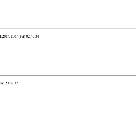
014/11/14(Fri) 02:46:34
u) 23:59:37