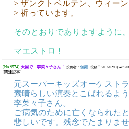
> ザンクトペルテン、ウィー
> 祈っています。
そのとおりでありますように
マエストロ！
天国で 李菜々子さん！
[No.9574]
伽羅
投稿者：
投稿日:2016/02/17(Wed) 08
[
関連記事
]
元スーパーキッズオーケスト
素晴らしい演奏とこぼれるよ
李菜々子さん。
ご病気のために亡くなられた
悲しいです。残念でたまりま