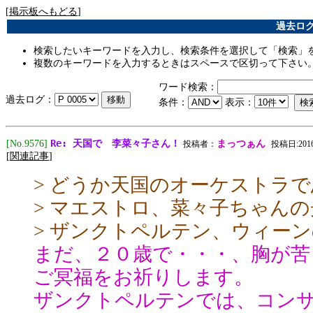
[
掲示板へもどる
]
過去ログ [
検索したいキーワードを入力し、検索条件を選択して「検索」
複数のキーワードを入力するときはスペースで区切って下さい
ワード検索：
過去ログ：
条件：
表示：
Re: 天国で 李菜々子さん！
[No.9576]
まっつぁん
投稿者：
投稿日:2016/0
[
関連記事
]
> どうか天国のオーケストラ
> マエストロ、菜々子ちゃん
> ザンクトペルテン、ウィー
まだ、２０歳で・・・、胸が苦
ご冥福をお祈りします。
ザンクトペルテンでは、コン