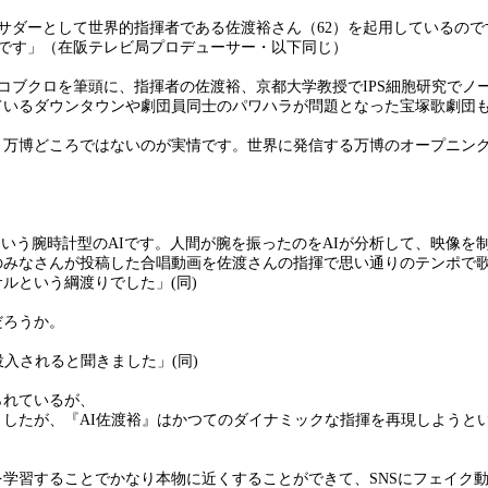
サダーとして世界的指揮者である佐渡裕さん（62）を起用しているの
です」（在阪テレビ局プロデューサー・以下同じ）
コブクロを筆頭に、指揮者の佐渡裕、京都大学教授でIPS細胞研究でノ
ているダウンタウンや劇団員同士のパワハラが問題となった宝塚歌劇団
、万博どころではないのが実情です。世界に発信する万博のオープニン
』という腕時計型のAIです。人間が腕を振ったのをAIが分析して、映像を
のみなさんが投稿した合唱動画を佐渡さんの指揮で思い通りのテンポで
ルという綱渡りでした」(同)
だろうか。
入されると聞きました」(同)
られているが、
したが、『AI佐渡裕』はかつてのダイナミックな指揮を再現しようと
学習することでかなり本物に近くすることができて、SNSにフェイク