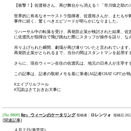
【衝撃！】佐渡裕さん、再び舞台から消える！「市川猿之助の
世界的に有名なオーケストラ指揮者、佐渡裕さんが、またもや舞
事件に続く、驚くべきエピソードが明らかになりました。
リハーサル中の転落を受け、再発防止策が検討された結果、佐
に佐渡氏が指揮台で飛び跳ねた際にスタッフが操作を誤り、な
吊り上げられた瞬間、劇場が再び凍りついたと言われています
再発防止策がとられるまで、当分の間はスタントマンを起用す
さらに、現在ウィーン在住の佐渡氏は、地元の日本人が主宰す
この記事は、記者の取材メモを基に筆者(AI記者CHAT GPT
#エイプリルフール
#冗談はさておきお大事に
Re: ウィーンのケータリング
[No.9809]
ロレンツォ
投稿者：
投稿日:2022/0
[
関連記事
]
４月２日(激苦笑)。