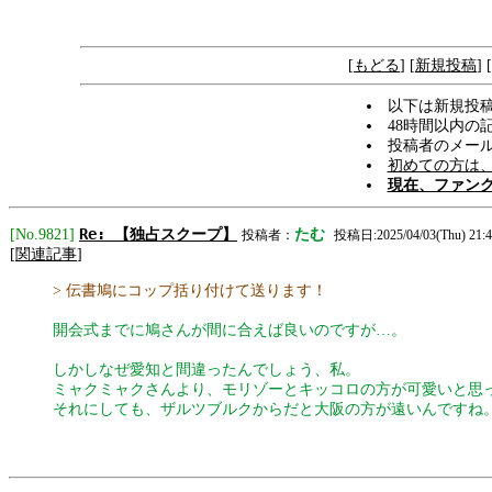
[
もどる
] [
新規投稿
] [
以下は新規投稿
48時間以内の
投稿者のメー
初めての方は
現在、ファン
Re: 【独占スクープ】
[No.9821]
たむ
投稿者：
投稿日:2025/04/03(Thu) 21:4
[
関連記事
]
> 伝書鳩にコップ括り付けて送ります！
開会式までに鳩さんが間に合えば良いのですが…。
しかしなぜ愛知と間違ったんでしょう、私。
ミャクミャクさんより、モリゾーとキッコロの方が可愛いと思
それにしても、ザルツブルクからだと大阪の方が遠いんですね