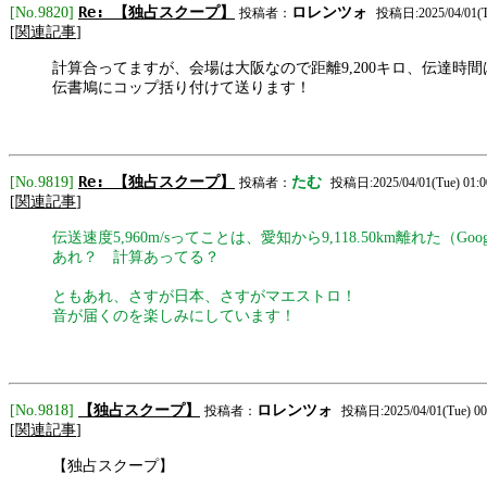
Re: 【独占スクープ】
[No.9820]
ロレンツォ
投稿者：
投稿日:2025/04/01(Tu
[
関連記事
]
計算合ってますが、会場は大阪なので距離9,200キロ、伝達時間は
伝書鳩にコップ括り付けて送ります！
Re: 【独占スクープ】
[No.9819]
たむ
投稿者：
投稿日:2025/04/01(Tue) 01:0
[
関連記事
]
伝送速度5,960m/sってことは、愛知から9,118.50km離れた
あれ？ 計算あってる？
ともあれ、さすが日本、さすがマエストロ！
音が届くのを楽しみにしています！
【独占スクープ】
[No.9818]
ロレンツォ
投稿者：
投稿日:2025/04/01(Tue) 00
[
関連記事
]
【独占スクープ】