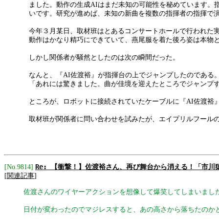
ました。動作の生成AIはまだ未知の可能性を秘めています。
いです。研究が進めば、未知の新曲を複数の指揮者の指揮で
今年３月某日、取材班はとあるコンサートホールで行われた実
動作はかなり精巧にできていて、燕尾服を着た後ろ姿は本物
しかし関係者が騒然としたのは次の瞬間だった。
なんと、『AI佐渡裕』が指揮台の上でジャンプしたのである
「あれには驚きました。曲が佳境を迎えたところでジャンプする
ところが、ロボットに接続されていたケーブルに『AI佐渡裕
取材班が関係者に問い合わせを試みたが、エイプリルフール
Re: 【衝撃！】佐渡裕さん、再び舞台から消える！「市
[No.9814]
[
関連記事
]
佐渡さんのワイヤーアクションを想像して爆笑してしまいまし
日付が変わったのでマジレスすると、あの高さから落ちたのか