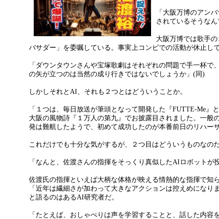
「大阪万博のアンバ
されているそうなん
大阪万博では歌手の
バサダー」を委嘱している。事実上コンビでの活動が休止し
「ダウンタウンさんや宝塚歌劇はそれぞれの問題で手一杯で
の矢が立つのは当然の成り行きではないでしょうか」(同)
しかしそれとAI、それも２つとはどういうことか。
「１つは、毎日放送が筆頭となって開発した『FUTTE-Me
大阪の風物詩『１万人の第九』でお披露目されました。一般
発は難航したようで、初めて成功したのが本番前日のリハーサ
これだけでも十分な気がするが、２つ目はどういうものなの
「なんと、佐渡さんの指揮をそっくり真似したAIロボットが投
佐渡氏の指揮といえば大柄な体格が映える情熱的な指揮で知
「近年は繊細さが加わって大きなアクションは控えめになりま
と語るのはあるAI研究者だ。
「たとえば、おしゃべりは声を学習することと、話した内容を