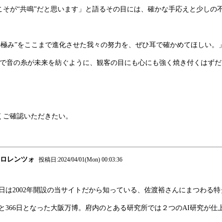
こそが“共鳴”だと思います」と語るその目には、確かな手応えと少しの
グの極み”をここまで進化させた我々の努力を、ぜひ耳で確かめてほしい。
るで音の糸が未来を紡ぐように、観客の目にも心にも強く焼き付くはずだ
くご確認いただきたい。
ロレンツォ
投稿日:2024/04/01(Mon) 00:03:36
日は2002年開設の当サイトだから知っている、佐渡裕さんにまつわる
であと366日となった大阪万博。府内のとある研究所では２つのAI研究が