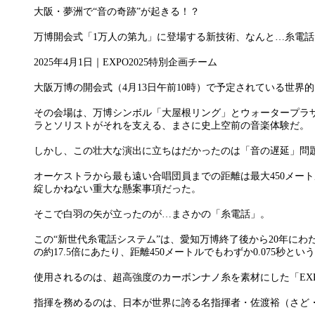
大阪・夢洲で“音の奇跡”が起きる！？
万博開会式「1万人の第九」に登場する新技術、なんと…糸電話
2025年4月1日｜EXPO2025特別企画チーム
大阪万博の開会式（4月13日午前10時）で予定されている世界的プ
その会場は、万博シンボル「大屋根リング」とウォータープラザ
ラとソリストがそれを支える、まさに史上空前の音楽体験だ。
しかし、この壮大な演出に立ちはだかったのは「音の遅延」問
オーケストラから最も遠い合唱団員までの距離は最大450メートル
綻しかねない重大な懸案事項だった。
そこで白羽の矢が立ったのが…まさかの「糸電話」。
この“新世代糸電話システム”は、愛知万博終了後から20年にわ
の約17.5倍にあたり、距離450メートルでもわずか0.075秒と
使用されるのは、超高強度のカーボンナノ糸を素材にした「EX
指揮を務めるのは、日本が世界に誇る名指揮者・佐渡裕（さど