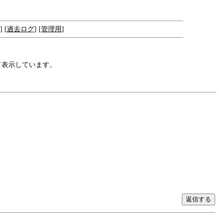
] [
過去ログ
] [
管理用
]
て表示しています。