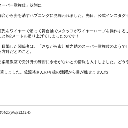
スーパー歌舞伎」状態に
台から姿を消すハプニングに見舞われました。先日、公式インスタグラ
渡氏をワイヤーで吊って舞台袖でスタッフがワイヤーロープを操作する
んと約2メートル吊り上げてしまったのです！
。目撃した関係者は、「さながら市川猿之助のスーパー歌舞伎のようで
る方針だとのこと。
る柔道教室で受け身の練習に余念がないとの情報も入手しました。どう
)が執筆しました。佐渡裕さんの今後の活躍から目が離せませんね！
4/20(Wed) 22:12:45