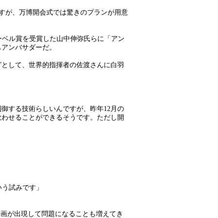
ですが、万博開会式では驚きのプランが用意
ーベル賞を受賞した山中伸弥氏らに「アン
もアンバサダーだ。
グとして、世界的指揮者の佐渡さんに白羽
制御する技術らしいんですが、昨年12月の
歌わせることができるそうです。ただし開
いう試みです」
動画が出現して問題になることも増えてき