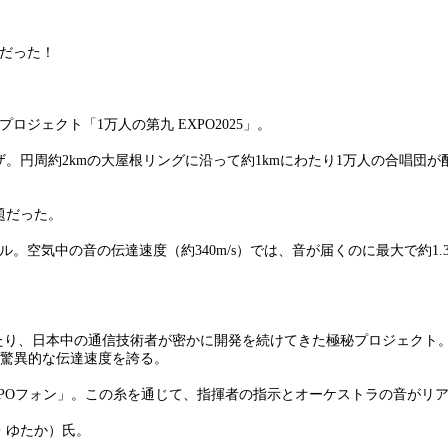
だった！
ロジェクト「1万人の第九 EXPO2025」。
。円周約2kmの大屋根リングに沿って約1kmにわたり1万人の合唱団
題だった。
。空気中の音の伝達速度（約340m/s）では、音が届くのに最大で約1
たり、日本中の通信技術者が密かに開発を続けてきた極秘プロジェクト。そ
いう驚異的な伝達速度を誇る。
POフォン」。この糸を通じて、指揮者の指示とオーケストラの音がリ
・ゆたか）氏。