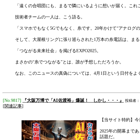
「遠くの合唱団にも、まるで隣にいるように想いが届く。これ
技術者チームの一人は、こう語る。
「スマホでもなく5Gでもなく、糸です。20年かけて“アナロ
そして、大屋根リングに張り巡らされた1万本の糸電話は、ま
「つながる未来社会」を掲げるEXPO2025。
まさかの“糸でつながる”とは、誰が予想しただろうか。
なお、このニュースの真偽については、4月1日という日付をよ
『大阪万博で「AI佐渡裕」爆誕！ しかし・・・』
[No.9817]
投稿者：
[
関連記事
]
【当サイト特約】今
2025年の開幕ま
話題だ。