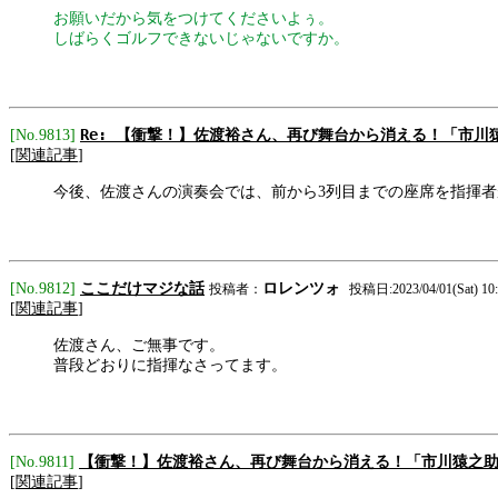
お願いだから気をつけてくださいよぅ。
しばらくゴルフできないじゃないですか。
Re: 【衝撃！】佐渡裕さん、再び舞台から消える！「市
[No.9813]
[
関連記事
]
今後、佐渡さんの演奏会では、前から3列目までの座席を指揮
ここだけマジな話
[No.9812]
ロレンツォ
投稿者：
投稿日:2023/04/01(Sat) 10:
[
関連記事
]
佐渡さん、ご無事です。
普段どおりに指揮なさってます。
【衝撃！】佐渡裕さん、再び舞台から消える！「市川猿之
[No.9811]
[
関連記事
]