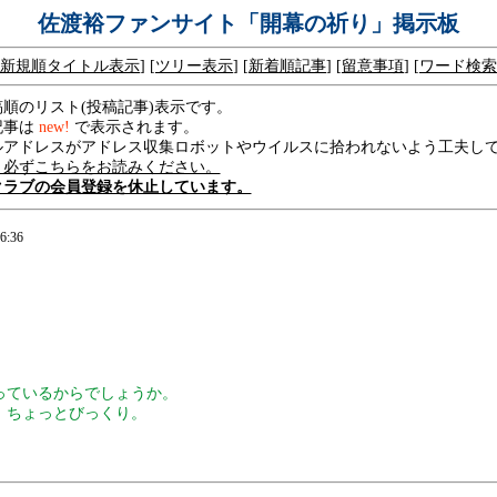
佐渡裕ファンサイト「開幕の祈り」掲示板
新規順タイトル表示
] [
ツリー表示
] [
新着順記事
] [
留意事項
] [
ワード検索
順のリスト(投稿記事)表示です。
記事は
new!
で表示されます。
ルアドレスがアドレス収集ロボットやウイルスに拾われないよう工夫し
、必ずこちらをお読みください。
クラブの会員登録を休止しています。
6:36
っているからでしょうか。
。ちょっとびっくり。