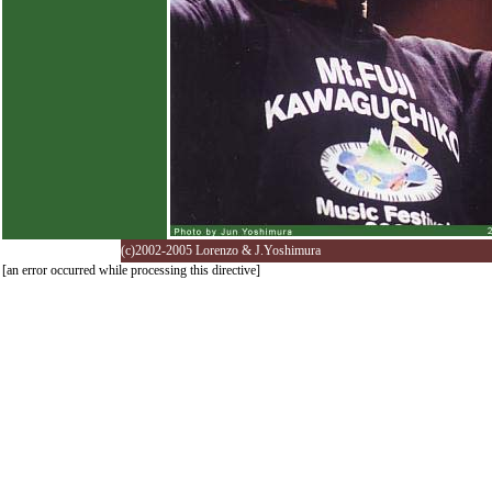
(c)2002-2005 Lorenzo & J.Yoshimura
[an error occurred while processing this directive]