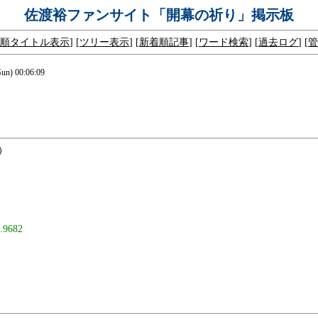
佐渡裕ファンサイト「開幕の祈り」掲示板
順タイトル表示
] [
ツリー表示
] [
新着順記事
] [
ワード検索
] [
過去ログ
] [
管
n) 00:06:09
）
.9682