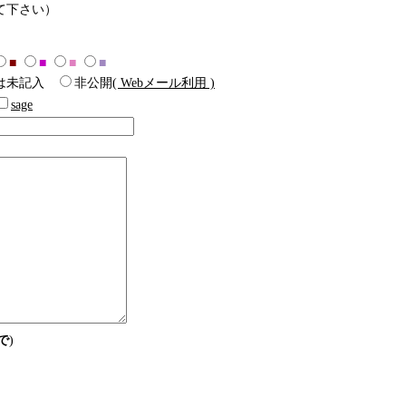
て下さい）
■
■
■
■
は未記入
非公開
( Webメール利用 )
sage
で
)