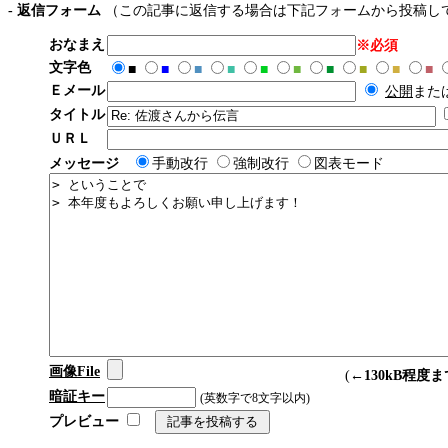
- 返信フォーム
（この記事に返信する場合は下記フォームから投稿し
おなまえ
※必須
文字色
■
■
■
■
■
■
■
■
■
■
Ｅメール
公開
また
タイトル
ＵＲＬ
メッセージ
手動改行
強制改行
図表モード
画像File
(←
130kB程度ま
暗証キー
(英数字で8文字以内)
プレビュー