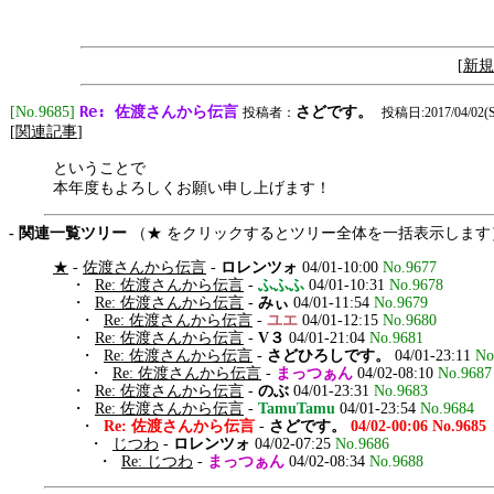
[
新規
Re: 佐渡さんから伝言
[No.9685]
さどです。
投稿者：
投稿日:2017/04/02(Su
[
関連記事
]
ということで
本年度もよろしくお願い申し上げます！
- 関連一覧ツリー
（★ をクリックするとツリー全体を一括表示します
★
-
佐渡さんから伝言
-
ロレンツォ
04/01-10:00
No.9677
・
Re: 佐渡さんから伝言
-
ふふふ
04/01-10:31
No.9678
・
Re: 佐渡さんから伝言
-
みぃ
04/01-11:54
No.9679
・
Re: 佐渡さんから伝言
-
ユエ
04/01-12:15
No.9680
・
Re: 佐渡さんから伝言
-
V３
04/01-21:04
No.9681
・
Re: 佐渡さんから伝言
-
さどひろしです。
04/01-23:11
No
・
Re: 佐渡さんから伝言
-
まっつぁん
04/02-08:10
No.9687
・
Re: 佐渡さんから伝言
-
のぶ
04/01-23:31
No.9683
・
Re: 佐渡さんから伝言
-
TamuTamu
04/01-23:54
No.9684
・
Re: 佐渡さんから伝言
-
さどです。
04/02-00:06
No.9685
・
じつわ
-
ロレンツォ
04/02-07:25
No.9686
・
Re: じつわ
-
まっつぁん
04/02-08:34
No.9688