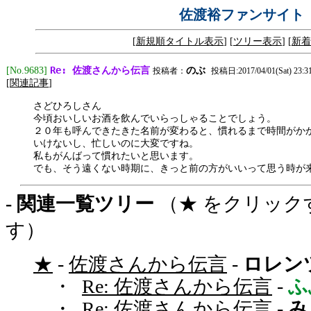
佐渡裕ファンサイト
[
新規順タイトル表示
] [
ツリー表示
] [
新着
Re: 佐渡さんから伝言
[No.9683]
のぶ
投稿者：
投稿日:2017/04/01(Sat) 23:31
[
関連記事
]
さどひろしさん
今頃おいしいお酒を飲んでいらっしゃることでしょう。
２０年も呼んできたきた名前が変わると、慣れるまで時間がか
いけないし、忙しいのに大変ですね。
私もがんばって慣れたいと思います。
でも、そう遠くない時期に、きっと前の方がいいって思う時が
- 関連一覧ツリー
（★ をクリック
す）
★
-
佐渡さんから伝言
-
ロレン
・
Re: 佐渡さんから伝言
-
ふ
・
Re: 佐渡さんから伝言
-
み