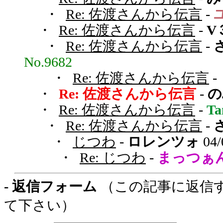
・
Re: 佐渡さんから伝言
-
・
Re: 佐渡さんから伝言
-
V
・
Re: 佐渡さんから伝言
-
No.9682
・
Re: 佐渡さんから伝言
-
・
Re: 佐渡さんから伝言
-
の
・
Re: 佐渡さんから伝言
-
T
・
Re: 佐渡さんから伝言
-
・
じつわ
-
ロレンツォ
04/
・
Re: じつわ
-
まっつぁ
- 返信フォーム
（この記事に返信
て下さい）