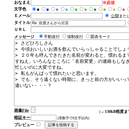
おなまえ
※必須
文字色
■
■
■
■
■
■
■
■
■
■
Ｅメール
公開
また
タイトル
ＵＲＬ
メッセージ
手動改行
強制改行
図表モード
画像File
(←
130kB程度ま
暗証キー
(英数字で8文字以内)
プレビュー