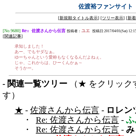
佐渡裕ファンサイト
[
新規順タイトル表示
] [
ツリー表示
] [
新着
Re: 佐渡さんから伝言
[No.9680]
ユエ
投稿者：
投稿日:2017/04/01(Sat) 12:15
[
関連記事
]
承知しました！
あー、でもヤダなぁ。
ゆーちゃんという愛称もなくなるんだよねぇ。
じゃ、これからは、ひーくんかぁ～
そうかー。
- 関連一覧ツリー
（★ をクリック
す）
★
-
佐渡さんから伝言
-
ロレン
・
Re: 佐渡さんから伝言
-
ふ
・
Re: 佐渡さんから伝言
-
み