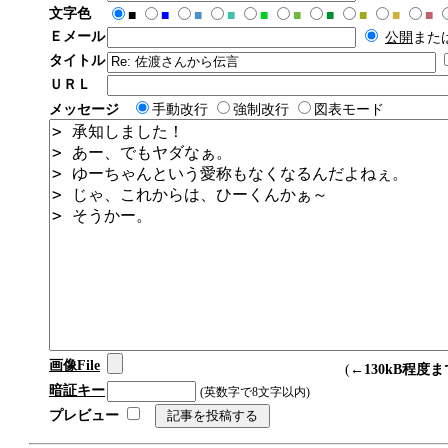
文字色
■
■
■
■
■
■
■
■
■
■
Ｅメール
公開
また
タイトル
ＵＲＬ
メッセージ
手動改行
強制改行
図表モード
画像File
(←
130kB程度ま
暗証キー
(英数字で8文字以内)
プレビュー