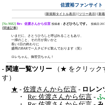
佐渡裕ファンサイト
[
新規順タイトル表示
] [
ツリー表示
] [
新着
Re: 佐渡さんから伝言
[No.9682]
さどひろしです。
投稿者：
投稿日:2017/0
[
関連記事
]
いまだに、さとうひろしと呼ばれることもあり、
一掃のこと、その方が良いかと
長い1日の終わりに
盛岡のBARで一人チビチビ飲んでおります（笑）
ロレちゃん、御苦労ちゃん！
- 関連一覧ツリー
（★ をクリック
す）
★
-
佐渡さんから伝言
-
ロレン
・
Re: 佐渡さんから伝言
-
ふ
・
Re: 佐渡さんから伝言
-
み