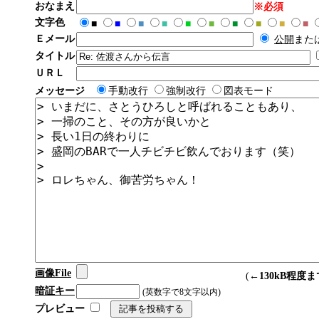
おなまえ
※必須
文字色
■
■
■
■
■
■
■
■
■
■
Ｅメール
公開
また
タイトル
ＵＲＬ
メッセージ
手動改行
強制改行
図表モード
画像File
(←
130kB程度ま
暗証キー
(英数字で8文字以内)
プレビュー