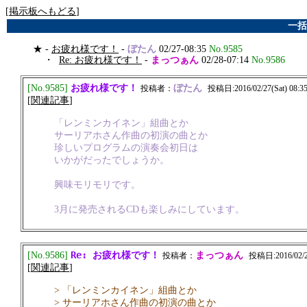
[
掲示板へもどる
]
一括
★ -
お疲れ様です！
-
ぼたん
02/27-08:35
No.9585
・
Re: お疲れ様です！
-
まっつぁん
02/28-07:14
No.9586
お疲れ様です！
[No.9585]
ぼたん
投稿者：
投稿日:2016/02/27(Sat) 08:35
[
関連記事
]
「レンミンカイネン」組曲とか
サーリアホさん作曲の初演の曲とか
珍しいプログラムの演奏会初日は
いかがだったでしょうか。
興味モリモリです。
3月に発売されるCDも楽しみにしています。
Re: お疲れ様です！
[No.9586]
まっつぁん
投稿者：
投稿日:2016/02/28
[
関連記事
]
> 「レンミンカイネン」組曲とか
> サーリアホさん作曲の初演の曲とか