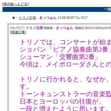
[
掲示板へもどる
]
一括
★ -
トリノ公演
-
まっつぁん
11/10-05:07
No.9527
トリノ公演
[No.9527]
まっつぁん
投稿者：
投稿日:2015/11/10(Tue) 05:0
[
関連記事
]
トリノでは、コンサートが始
ショパン「ピアノ協奏曲第2番
シューマン「交響曲第2番」
今頃は、メイボローダさんと
トリノに行かれると、なぜか
す。
トーンキュンストラーの音楽
日本とヨーロッパの往復が、
一段と増えたように思います