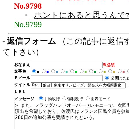
No.9798
・
ホントにあると思うんです
No.9799
- 返信フォーム
（この記事に返信
て下さい）
おなまえ
※必須
文字色
■
■
■
■
■
■
■
■
■
■
Ｅメール
公開
また
タイトル
ＵＲＬ
メッセージ
手動改行
強制改行
図表モード