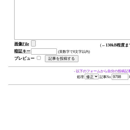
画像File
(←
130kB程度ま
暗証キー
(英数字で8文字以内)
プレビュー
- 以下のフォームから自分の投稿記
処理
記事No