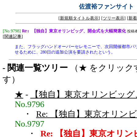
佐渡裕ファンサイト
[
新規順タイトル表示
] [
ツリー表示
] [
新着
Re: 【独自】東京オリンビッグ、開会式を大幅簡素化
[No.9798]
投稿
[
関連記事
]
また、フラッグハンドオーバーセレモニーで、次回開催都市パ
せるために、280日の追加公演を要請されたという。
- 関連一覧ツリー
（★ をクリック
す）
★
-
【独自】東京オリンビッグ、
No.9796
・
Re: 【独自】東京オリンビ
No.9797
・
Re: 【独自】東京オリン