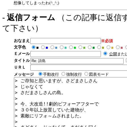
想像してしまったわ(^_^;)
- 返信フォーム
（この記事に返信
て下さい）
おなまえ
※必須
文字色
■
■
■
■
■
■
■
■
■
■
Ｅメール
公開
また
タイトル
ＵＲＬ
メッセージ
手動改行
強制改行
図表モード