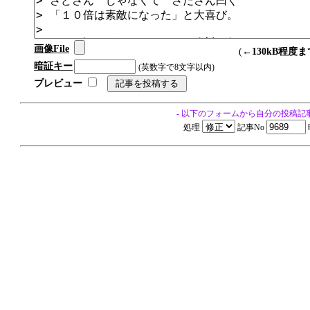
画像File
(←
130kB程度ま
暗証キー
(英数字で8文字以内)
プレビュー
- 以下のフォームから自分の投稿記
処理
記事No