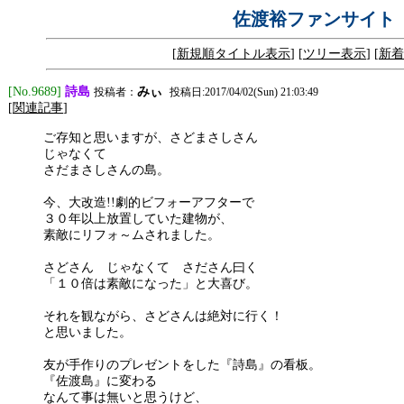
佐渡裕ファンサイト
[
新規順タイトル表示
] [
ツリー表示
] [
新着
詩島
[No.9689]
みぃ
投稿者：
投稿日:2017/04/02(Sun) 21:03:49
[
関連記事
]
ご存知と思いますが、さどまさしさん
じゃなくて
さだまさしさんの島。
今、大改造!!劇的ビフォーアフターで
３０年以上放置していた建物が、
素敵にリフォ～ムされました。
さどさん じゃなくて さださん曰く
「１０倍は素敵になった」と大喜び。
それを観ながら、さどさんは絶対に行く！
と思いました。
友が手作りのプレゼントをした『詩島』の看板。
『佐渡島』に変わる
なんて事は無いと思うけど、